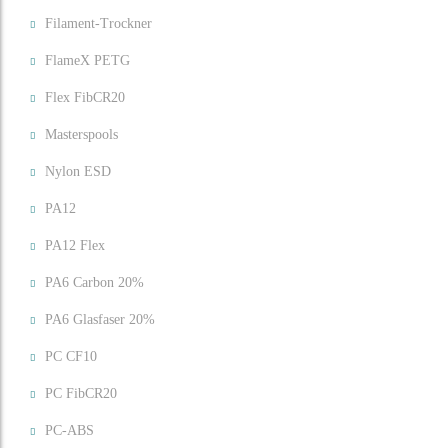
Filament-Trockner
FlameX PETG
Flex FibCR20
Masterspools
Nylon ESD
PA12
PA12 Flex
PA6 Carbon 20%
PA6 Glasfaser 20%
PC CF10
PC FibCR20
PC-ABS