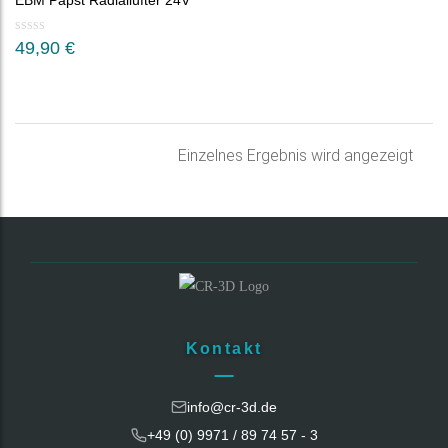
EBM Papst Radiallüfter 24V
49,90
€
Einzelnes Ergebnis wird angezeigt
Kontakt
info@cr-3d.de
+49 (0) 9971 / 89 74 57 - 3