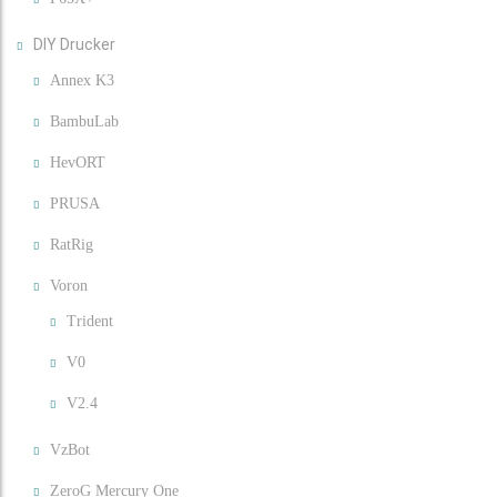
DIY Drucker
Annex K3
BambuLab
HevORT
PRUSA
RatRig
Voron
Trident
V0
V2.4
VzBot
ZeroG Mercury One