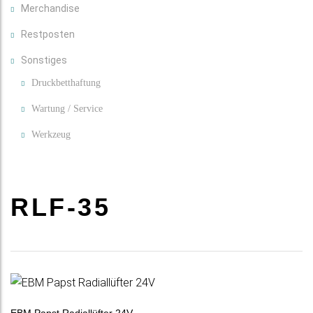
Merchandise
Restposten
Sonstiges
Druckbetthaftung
Wartung / Service
Werkzeug
RLF-35