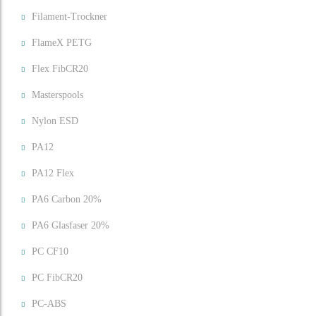
Filament-Trockner
FlameX PETG
Flex FibCR20
Masterspools
Nylon ESD
PA12
PA12 Flex
PA6 Carbon 20%
PA6 Glasfaser 20%
PC CF10
PC FibCR20
PC-ABS