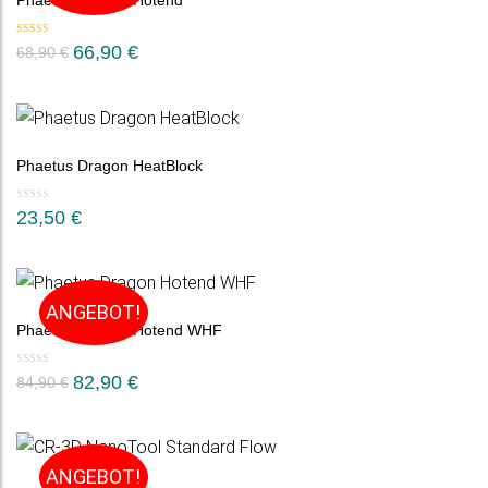
Phaetus Dragon Hotend
Bewertet mit
66,90
€
68,90
€
5.00
von 5
Phaetus Dragon HeatBlock
23,50
€
ANGEBOT!
Phaetus Dragon Hotend WHF
82,90
€
84,90
€
ANGEBOT!