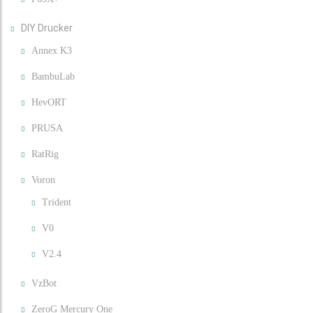
DIY Drucker
Annex K3
BambuLab
HevORT
PRUSA
RatRig
Voron
Trident
V0
V2.4
VzBot
ZeroG Mercury One