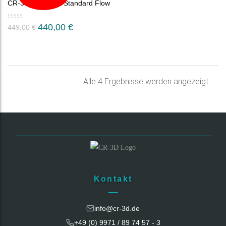
CR-3D NanoTool Standard Flow
440,00
€
449,00
€
Nac
Alle 4 Ergebnisse werden angezeigt
Belie
sorti
Kontakt
info@cr-3d.de
+49 (0) 9971 / 89 74 57 - 3