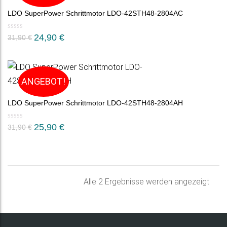
LDO SuperPower Schrittmotor LDO-42STH48-2804AC
Ursprünglicher
Aktueller
24,90
€
31,90
€
Preis
Preis
war:
ist:
31,90 €
24,90 €.
ANGEBOT!
LDO SuperPower Schrittmotor LDO-42STH48-2804AH
Ursprünglicher
Aktueller
25,90
€
31,90
€
Preis
Preis
war:
ist:
31,90 €
25,90 €.
Nac
Alle 2 Ergebnisse werden angezeigt
Belie
sorti