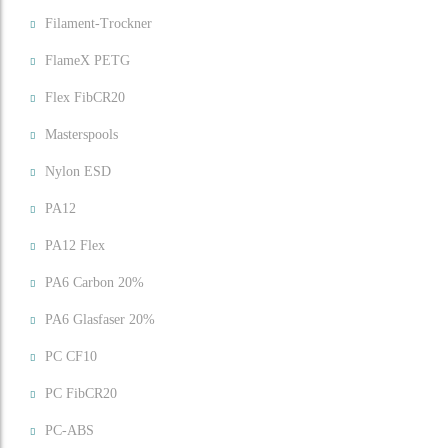
Filament-Trockner
FlameX PETG
Flex FibCR20
Masterspools
Nylon ESD
PA12
PA12 Flex
PA6 Carbon 20%
PA6 Glasfaser 20%
PC CF10
PC FibCR20
PC-ABS