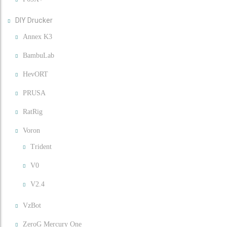
DIY Drucker
Annex K3
BambuLab
HevORT
PRUSA
RatRig
Voron
Trident
V0
V2.4
VzBot
ZeroG Mercury One