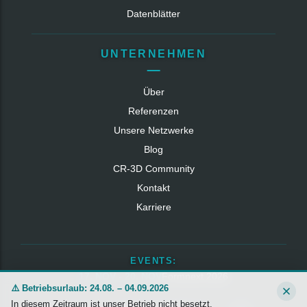
Datenblätter
UNTERNEHMEN
Über
Referenzen
Unsere Netzwerke
Blog
CR‑3D Community
Kontakt
Karriere
EVENTS:
17. NOV - 20. NOV
Formnext 2026
⚠️ Betriebsurlaub: 24.08. – 04.09.2026
In diesem Zeitraum ist unser Betrieb nicht besetzt.