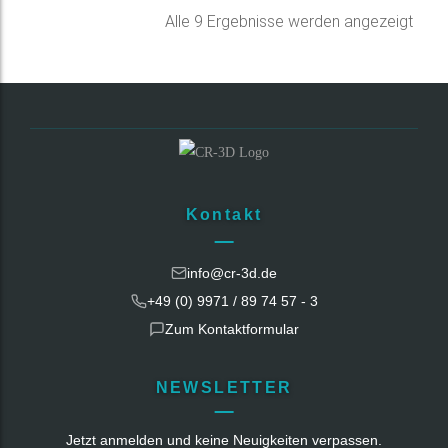
Nac
Alle 9 Ergebnisse werden angezeigt
Belie
sorti
Kontakt
info@cr-3d.de
+49 (0) 9971 / 89 74 57 - 3
Zum Kontaktformular
NEWSLETTER
Jetzt anmelden und keine Neuigkeiten verpassen.