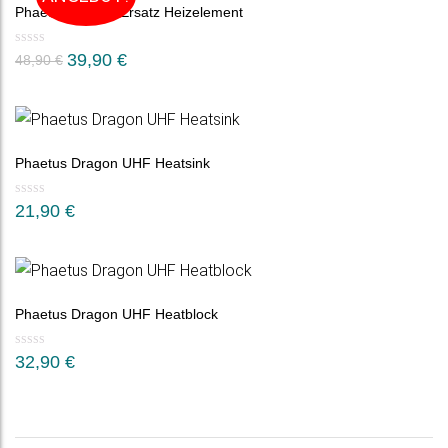
Phaetus Rapido Ersatz Heizelement
Ursprünglicher
Aktueller
39,90
€
48,90
€
Preis
Preis
war:
ist:
48,90 €
39,90 €.
Phaetus Dragon UHF Heatsink
21,90
€
Phaetus Dragon UHF Heatblock
32,90
€