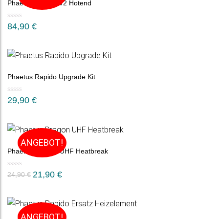
Phaetus Rapido V2 Hotend
84,90
€
Phaetus Rapido Upgrade Kit
29,90
€
ANGEBOT!
Phaetus Dragon UHF Heatbreak
Ursprünglicher
Aktueller
21,90
€
24,90
€
Preis
Preis
war:
ist:
24,90 €
21,90 €.
ANGEBOT!