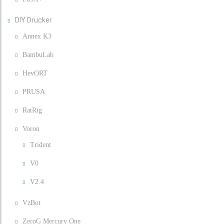
DIY Drucker
Annex K3
BambuLab
HevORT
PRUSA
RatRig
Voron
Trident
V0
V2.4
VzBot
ZeroG Mercury One