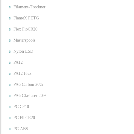
Filament-Trockner
FlameX PETG
Flex FibCR20
Masterspools
Nylon ESD
PA12
PA12 Flex
PA6 Carbon 20%
PA6 Glasfaser 20%
PC CF10
PC FibCR20
PC-ABS