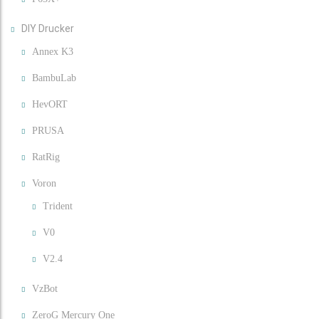
DIY Drucker
Annex K3
BambuLab
HevORT
PRUSA
RatRig
Voron
Trident
V0
V2.4
VzBot
ZeroG Mercury One