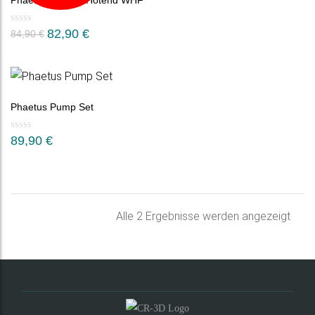
Phaetus Dragon Hotend WHF
82,90
€
84,90
€
Phaetus Pump Set
89,90
€
Nac
Alle 2 Ergebnisse werden angezeigt
Belie
sorti