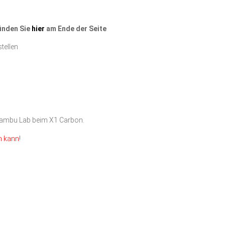
finden Sie
hier
am Ende der Seite
tellen
 Bambu Lab beim X1 Carbon.
n kann!