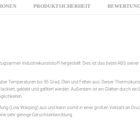
IONEN
PRODUKTSICHERHEIT
BEWERTUNGE
gsarmen Industriekunststoff hergestellt. Dies ist das beste ABS seiner
über Temperaturen bis 95 Grad, Ölen und Fetten aus. Dieser Thermokuns
ackiert, geklebt und gefiltert werden. Außerdem ist ein Glätten durch 
glichkeiten.
fung (Low Warping) aus und kann somit in einer großen Vielzahl an Dr
eine sehr geringe Geruchsentwicklung