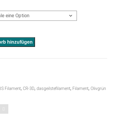
A
rb hinzufügen
l
t
e
r
n
,
,
,
,
S Filament
CR-3D
dasgeilstefilament
Filament
Olivgrün
a
t
i
v
e
: