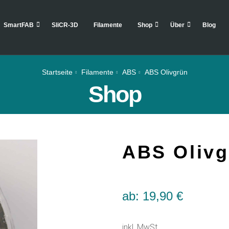
SmartFAB
SliCR-3D
Filamente
Shop
Über
Blog
Startseite
Filamente
ABS
ABS Olivgrün
Shop
ABS Olivg
ab:
19,90
€
inkl. MwSt.