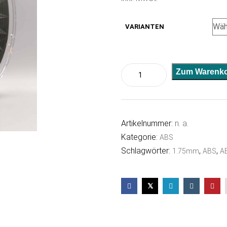
VARIANTEN
ABS
Zum Warenko
Olivgrün
Menge
Artikelnummer:
n. a.
Kategorie:
ABS
Schlagwörter:
,
,
1.75mm
ABS
AB