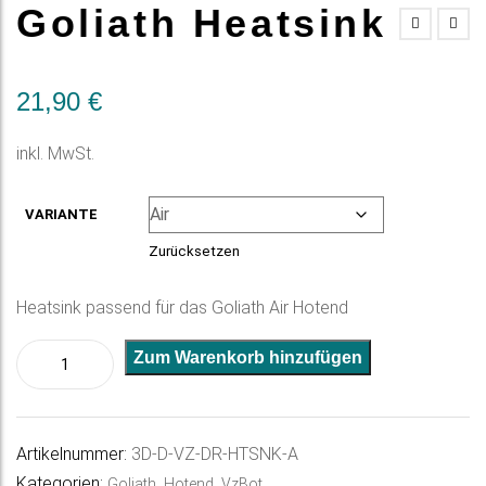
Goliath Heatsink
21,90
€
inkl. MwSt.
VARIANTE
Zurücksetzen
Heatsink passend für das Goliath Air Hotend
Goliath
A
Zum Warenkorb hinzufügen
Heatsink
l
Menge
t
e
Artikelnummer:
3D-D-VZ-DR-HTSNK-A
r
Kategorien:
,
,
Goliath
Hotend
VzBot