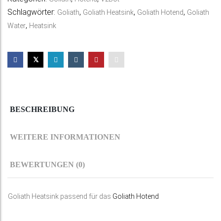
n
Schlagwörter:
,
,
,
Goliath
Goliath Heatsink
Goliath Hotend
Goliath
a
,
Water
Heatsink
t
i
v
e
:
BESCHREIBUNG
WEITERE INFORMATIONEN
BEWERTUNGEN (0)
Goliath Heatsink passend für das
Goliath Hotend