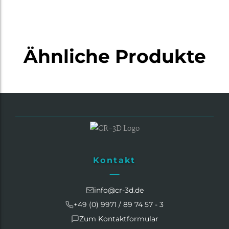
t
e
r
n
Ähnliche Produkte
a
t
i
v
e
:
Kontakt
info@cr-3d.de
+49 (0) 9971 / 89 74 57 - 3
Zum Kontaktformular