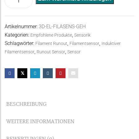
3D
l
Induktiver
t
Filamentsensor
e
Artikelnummer:
3D-EL-FILASENS-GEH
Menge
r
Kategorien:
,
Empfohlene Produkte
Sensorik
n
Schlagwörter:
,
,
Filament Runout
Filamentsensor
Induktiver
a
,
,
Filamentsensor
Runout Sensor
Sensor
t
i
v
e
:
BESCHREIBUNG
WEITERE INFORMATIONEN