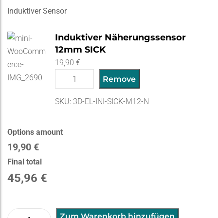
Induktiver Sensor
Induktiver Näherungssensor
12mm SICK
19,90
€
Remove
SKU:
3D-EL-INI-SICK-M12-N
Options amount
19,90
€
Final total
45,96
€
CR-
A
Zum Warenkorb hinzufügen