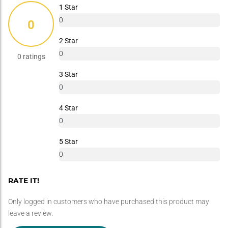
1 Star
0
0
%
2 Star
0
0 ratings
%
3 Star
0
%
4 Star
0
%
5 Star
0
%
RATE IT!
Only logged in customers who have purchased this product may
leave a review.