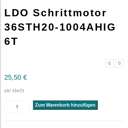
LDO Schrittmotor
36STH20-1004AHIG
6T
25,50
€
inkl. MwSt.
LDO
A
Zum Warenkorb hinzufügen
Schrittmotor
l
36STH20-
t
1004AHIG
e