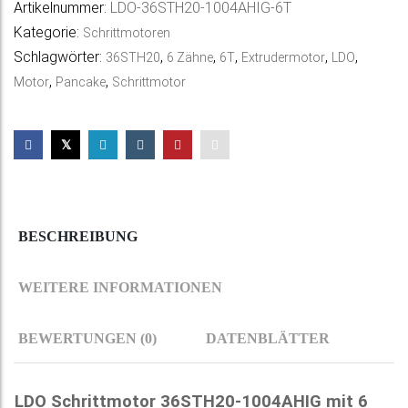
Artikelnummer:
LDO-36STH20-1004AHIG-6T
6T
r
Kategorie:
Schrittmotoren
Menge
n
Schlagwörter:
,
,
,
,
,
36STH20
6 Zähne
6T
Extrudermotor
LDO
a
,
,
Motor
Pancake
Schrittmotor
t
i
v
e
:
BESCHREIBUNG
WEITERE INFORMATIONEN
BEWERTUNGEN (0)
DATENBLÄTTER
LDO Schrittmotor 36STH20-1004AHIG mit 6