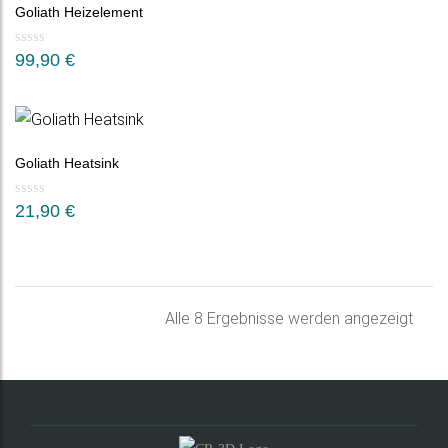
Goliath Heizelement
99,90
€
Goliath Heatsink
21,90
€
Nac
Alle 8 Ergebnisse werden angezeigt
Belie
sorti