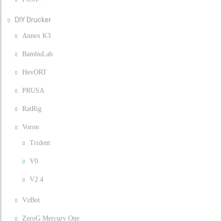
DIY Drucker
Annex K3
BambuLab
HevORT
PRUSA
RatRig
Voron
Trident
V0
V2.4
VzBot
ZeroG Mercury One