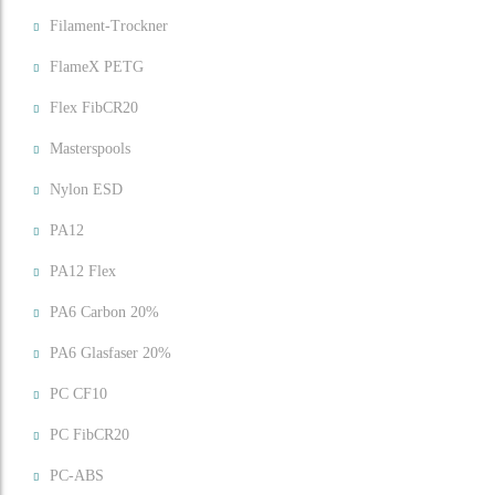
Filament-Trockner
FlameX PETG
Flex FibCR20
Masterspools
Nylon ESD
PA12
PA12 Flex
PA6 Carbon 20%
PA6 Glasfaser 20%
PC CF10
PC FibCR20
PC-ABS