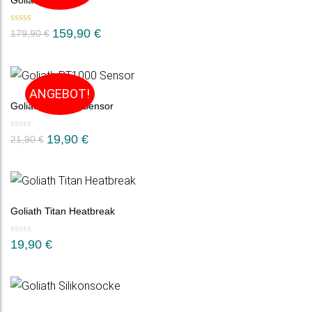
Goliath Hotend
Bewertet mit
159,90
€
179,90
€
5.00
von 5
ANGEBOT!
Goliath PT1000 Sensor
Ursprünglicher
Aktueller
19,90
€
21,90
€
Preis
Preis
war:
ist:
21,90 €
19,90 €.
Goliath Titan Heatbreak
19,90
€