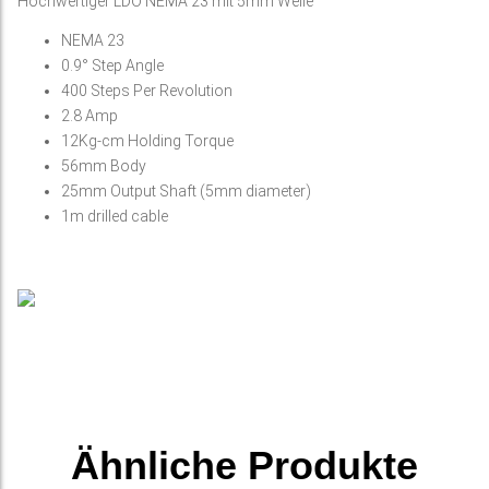
Hochwertiger LDO NEMA 23 mit 5mm Welle
NEMA 23
0.9° Step Angle
400 Steps Per Revolution
2.8 Amp
12Kg-cm Holding Torque
56mm Body
25mm Output Shaft (5mm diameter)
1m drilled cable
Ähnliche Produkte