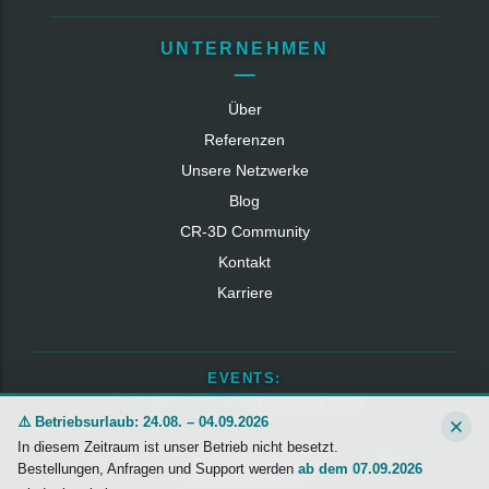
UNTERNEHMEN
Über
Referenzen
Unsere Netzwerke
Blog
CR‑3D Community
Kontakt
Karriere
EVENTS:
17. NOV - 20. NOV
Formnext 2026
⚠️ Betriebsurlaub: 24.08. – 04.09.2026
In diesem Zeitraum ist unser Betrieb nicht besetzt.
Impressum
Datenschutzerklärung
AGB
Bestellungen, Anfragen und Support werden
ab dem 07.09.2026
Widerrufsbelehrung