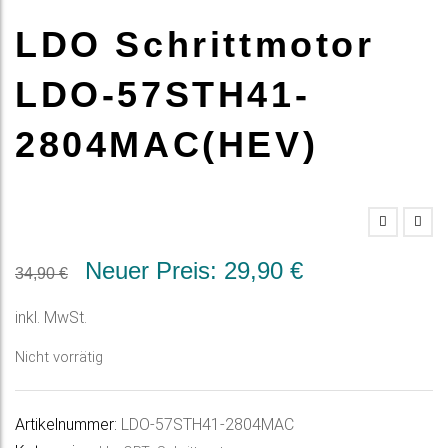
LDO Schrittmotor
LDO-57STH41-
2804MAC(HEV)
Ursprünglicher
Aktueller
Neuer Preis:
29,90
€
34,90
€
Preis
Preis
inkl. MwSt.
war:
ist:
Nicht vorrätig
34,90 €
29,90 €.
Artikelnummer:
LDO-57STH41-2804MAC