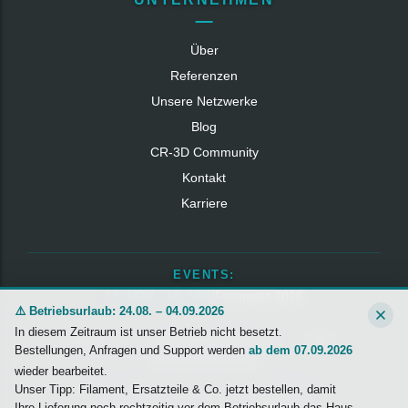
Über
Referenzen
Unsere Netzwerke
Blog
CR‑3D Community
Kontakt
Karriere
EVENTS:
17. NOV - 20. NOV
Formnext 2026
⚠️ Betriebsurlaub: 24.08. – 04.09.2026
In diesem Zeitraum ist unser Betrieb nicht besetzt.
Impressum
Datenschutzerklärung
AGB
Bestellungen, Anfragen und Support werden
ab dem 07.09.2026
Widerrufsbelehrung
wieder bearbeitet.
Unser Tipp: Filament, Ersatzteile & Co. jetzt bestellen, damit
© 2026 CR‑3D — Alle Rechte vorbehalten
Ihre Lieferung noch rechtzeitig vor dem Betriebsurlaub das Haus