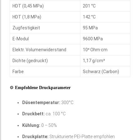
HDT (0,45 MPa)
201 °C
HDT (1,8 MPa)
142 °C
Zugfestigkeit
95 MPa
E-Modul
9600 MPa
Elektr. Volumenwiderstand
10⁴ Ohm·cm
Dichte (gedruckt)
1,17 g/cm³
Farbe
Schwarz (Carbon)
⚙️
Empfohlene Druckparameter
Düsentemperatur:
300°C
Druckbett:
ca. 100 °C
Kühlung:
0 – 50%
Druckplatte:
Strukturierte PEI-Platte empfohlen