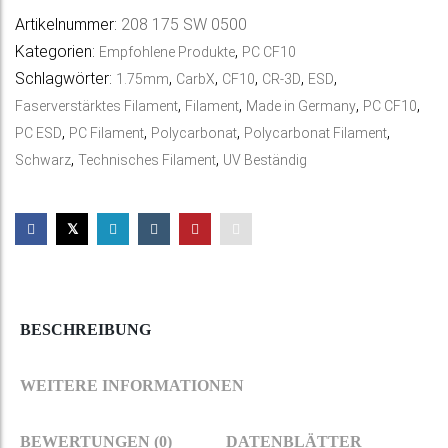
e
Artikelnummer:
208 175 SW 0500
r
Kategorien:
,
Empfohlene Produkte
PC CF10
n
Schlagwörter:
,
,
,
,
,
1.75mm
CarbX
CF10
CR-3D
ESD
a
,
,
,
,
Faserverstärktes Filament
Filament
Made in Germany
PC CF10
t
,
,
,
,
PC ESD
PC Filament
Polycarbonat
Polycarbonat Filament
i
,
,
Schwarz
Technisches Filament
UV Beständig
v
e
:
BESCHREIBUNG
WEITERE INFORMATIONEN
BEWERTUNGEN (0)
DATENBLÄTTER