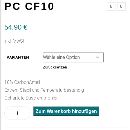
PC CF10
54,90
€
inkl. MwSt.
VARIANTEN
Zurücksetzen
10% CarbonAnteil
Extrem Stabil und Temperaturbeständig
Gehärtete Düse empfohlen!
PC
A
Zum Warenkorb hinzufügen
CF10
l
Menge
t